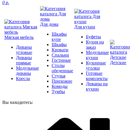
0 р.
Для дома
Для кухни
Шкафы
Буфеты
Мягкая мебель
купе
Кухня на
Шкафы
Диваны
заказ
Кровати
угловые
Модульные
Спальни
Диваны
кухни
Гостиные
Детские
прямые
Кухонные
Столы
Модульные
уголки
обеденные
диваны
Готовые
Стулья
Кресла
комплекты
Прихожие
Диваны на
Комоды
кухню
Тумбы
Вы находитесь: