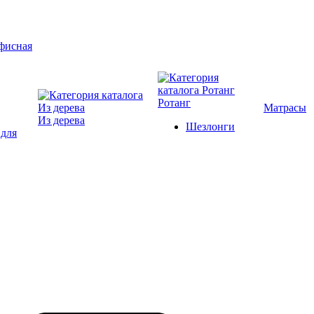
Ротанг
Матрасы
Из дерева
Шезлонги
 для