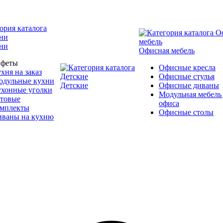
ни
Офисная мебель
уфеты
Офисные кресла
хня на заказ
Офисные стулья
одульные кухни
Детские
Офисные диваны
ухонные уголки
Модульная мебель
отовые
офиса
омплекты
Офисные столы
иваны на кухню