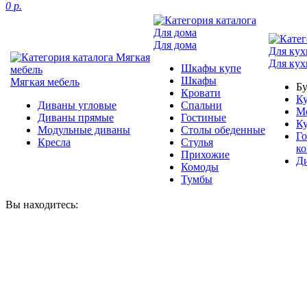
0 р.
Для дома
Для кух
Шкафы купе
Шкафы
Мягкая мебель
Б
Кровати
Ку
Диваны угловые
Спальни
М
Диваны прямые
Гостиные
К
Модульные диваны
Столы обеденные
Г
Кресла
Стулья
к
Прихожие
Д
Комоды
Тумбы
Вы находитесь: