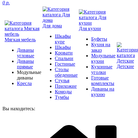
0 р.
Для дома
Для кухни
Шкафы
Буфеты
Мягкая мебель
купе
Кухня на
Шкафы
Диваны
заказ
Кровати
угловые
Модульные
Спальни
Диваны
кухни
Гостиные
Детские
прямые
Кухонные
Столы
Модульные
уголки
обеденные
диваны
Готовые
Стулья
Кресла
комплекты
Прихожие
Диваны на
Комоды
кухню
Тумбы
Вы находитесь: