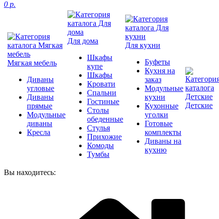
0 р.
Для дома
Для кухни
Шкафы
Буфеты
Мягкая мебель
купе
Кухня на
Шкафы
Диваны
заказ
Кровати
угловые
Модульные
Спальни
Диваны
кухни
Гостиные
Детские
прямые
Кухонные
Столы
Модульные
уголки
обеденные
диваны
Готовые
Стулья
Кресла
комплекты
Прихожие
Диваны на
Комоды
кухню
Тумбы
Вы находитесь: