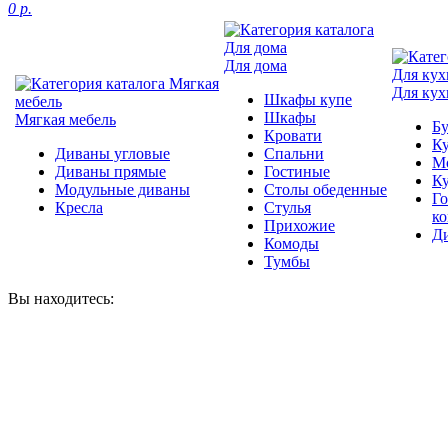
0 р.
Для дома
Для кух
Шкафы купе
Шкафы
Мягкая мебель
Б
Кровати
Ку
Диваны угловые
Спальни
М
Диваны прямые
Гостиные
К
Модульные диваны
Столы обеденные
Г
Кресла
Стулья
к
Прихожие
Д
Комоды
Тумбы
Вы находитесь: