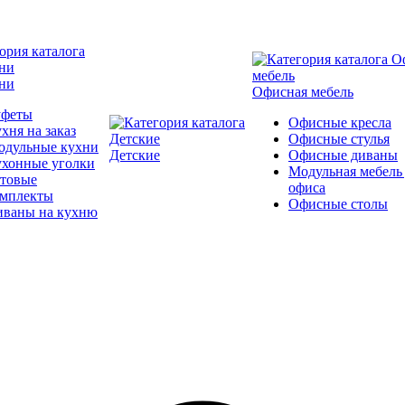
ни
Офисная мебель
уфеты
Офисные кресла
хня на заказ
Офисные стулья
одульные кухни
Детские
Офисные диваны
ухонные уголки
Модульная мебель
отовые
офиса
омплекты
Офисные столы
иваны на кухню