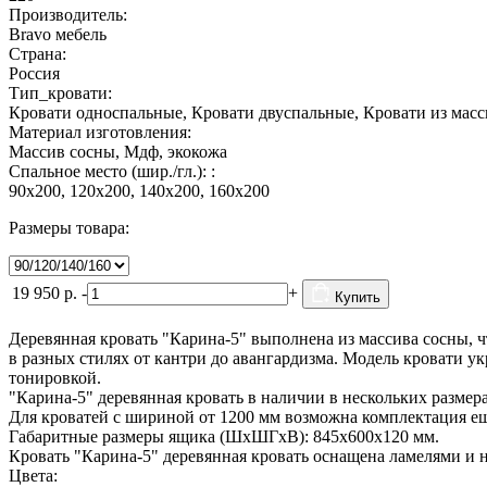
Производитель:
Bravo мебель
Страна:
Россия
Тип_кровати:
Кровати односпальные, Кровати двуспальные, Кровати из масс
Материал изготовления:
Массив сосны, Мдф, экокожа
Спальное место (шир./гл.): :
90х200, 120х200, 140х200, 160х200
Размеры товара:
19 950
р.
-
+
Купить
Деревянная кровать "Карина-5" выполнена из массива сосны, 
в разных стилях от кантри до авангардизма. Модель кровати 
тонировкой.
"Карина-5" деревянная кровать в наличии в нескольких размер
Для кроватей с шириной от 1200 мм возможна комплектация е
Габаритные размеры ящика (ШхШГхВ): 845х600х120 мм.
Кровать "Карина-5" деревянная кровать оснащена ламелями и 
Цвета: