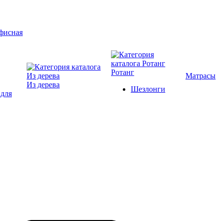
Ротанг
Матрасы
Из дерева
Шезлонги
 для