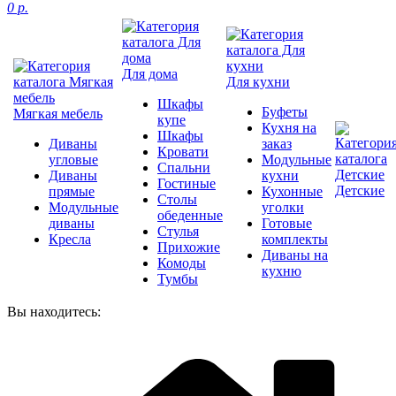
0 р.
Для дома
Для кухни
Шкафы
Буфеты
Мягкая мебель
купе
Кухня на
Шкафы
Диваны
заказ
Кровати
угловые
Модульные
Спальни
Диваны
кухни
Гостиные
Детские
прямые
Кухонные
Столы
Модульные
уголки
обеденные
диваны
Готовые
Стулья
Кресла
комплекты
Прихожие
Диваны на
Комоды
кухню
Тумбы
Вы находитесь: