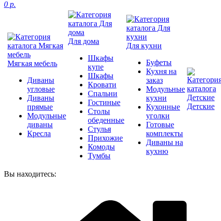
0 р.
Для дома
Для кухни
Шкафы
Буфеты
Мягкая мебель
купе
Кухня на
Шкафы
Диваны
заказ
Кровати
угловые
Модульные
Спальни
Диваны
кухни
Гостиные
Детские
прямые
Кухонные
Столы
Модульные
уголки
обеденные
диваны
Готовые
Стулья
Кресла
комплекты
Прихожие
Диваны на
Комоды
кухню
Тумбы
Вы находитесь: