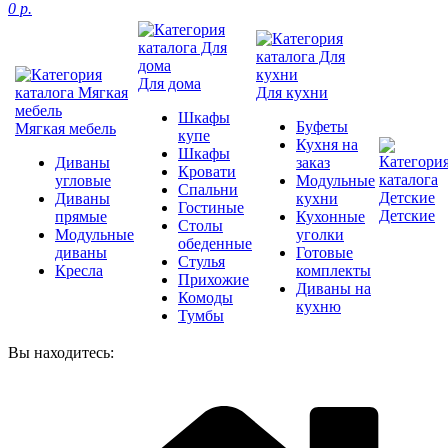
0 р.
Для дома
Для кухни
Шкафы
Буфеты
Мягкая мебель
купе
Кухня на
Шкафы
Диваны
заказ
Кровати
угловые
Модульные
Спальни
Диваны
кухни
Гостиные
Детские
прямые
Кухонные
Столы
Модульные
уголки
обеденные
диваны
Готовые
Стулья
Кресла
комплекты
Прихожие
Диваны на
Комоды
кухню
Тумбы
Вы находитесь: