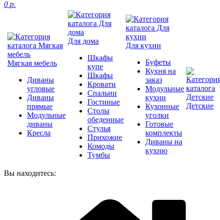
0 р.
Для дома
Для кухни
Шкафы
Буфеты
Мягкая мебель
купе
Кухня на
Шкафы
Диваны
заказ
Кровати
угловые
Модульные
Спальни
Диваны
кухни
Гостиные
Детские
прямые
Кухонные
Столы
Модульные
уголки
обеденные
диваны
Готовые
Стулья
Кресла
комплекты
Прихожие
Диваны на
Комоды
кухню
Тумбы
Вы находитесь: