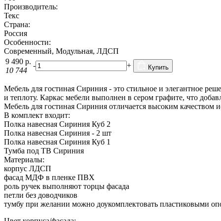
Производитель:
Текс
Страна:
Россия
Особенности:
Современный, Модульная, ЛДСП
9 490
р.
-
+
Купить
10 744
Мебель для гостиная Сириния - это стильное и элегантное реш
и теплоту. Каркас мебели выполнен в сером графите, что доба
Мебель для гостиная Сириния отличается высоким качеством и
В комплект входит:
Полка навесная Сириния Куб 2
Полка навесная Сириния - 2 шт
Полка навесная Сириния Куб 1
Тумба под ТВ Сириния
Материалы:
корпус ЛДСП
фасад МДФ в пленке ПВХ
роль ручек выполняют торцы фасада
петли без доводчиков
тумбу при желании можно доукомплектовать пластиковыми оп
Цвет корпуса/фасада: