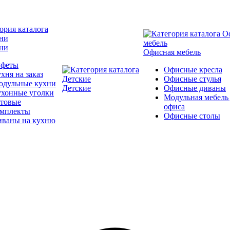
ни
Офисная мебель
уфеты
Офисные кресла
хня на заказ
Офисные стулья
одульные кухни
Детские
Офисные диваны
ухонные уголки
Модульная мебель
отовые
офиса
омплекты
Офисные столы
иваны на кухню