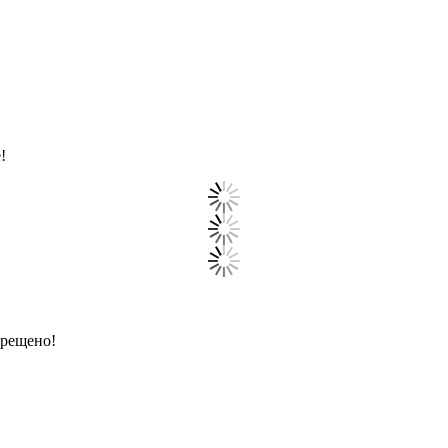
!
прещено!