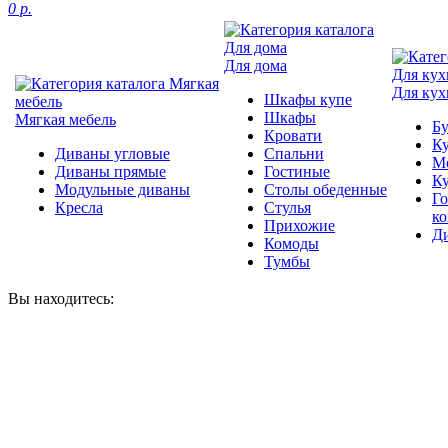
0 р.
Для дома
Для кух
Шкафы купе
Шкафы
Мягкая мебель
Б
Кровати
Ку
Диваны угловые
Спальни
М
Диваны прямые
Гостиные
К
Модульные диваны
Столы обеденные
Г
Кресла
Стулья
к
Прихожие
Д
Комоды
Тумбы
Вы находитесь: