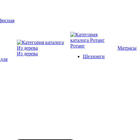
Ротанг
Матрасы
Из дерева
Шезлонги
 для