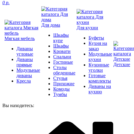
0 р.
Для дома
Для кухни
Шкафы
Буфеты
Мягкая мебель
купе
Кухня на
Шкафы
Диваны
заказ
Кровати
угловые
Модульные
Спальни
Диваны
кухни
Гостиные
Детские
прямые
Кухонные
Столы
Модульные
уголки
обеденные
диваны
Готовые
Стулья
Кресла
комплекты
Прихожие
Диваны на
Комоды
кухню
Тумбы
Вы находитесь: