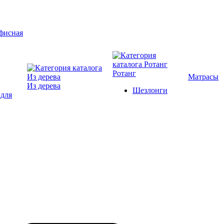
Ротанг
Матрасы
Из дерева
Шезлонги
 для