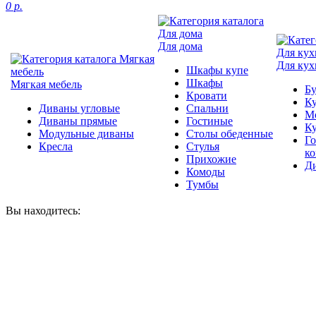
0 р.
Для дома
Для кух
Шкафы купе
Шкафы
Мягкая мебель
Б
Кровати
Ку
Диваны угловые
Спальни
М
Диваны прямые
Гостиные
К
Модульные диваны
Столы обеденные
Г
Кресла
Стулья
к
Прихожие
Д
Комоды
Тумбы
Вы находитесь: