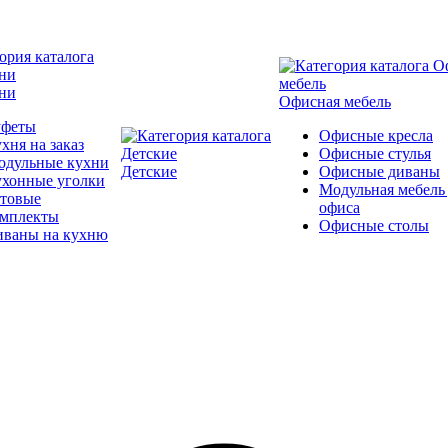
ни
Офисная мебель
уфеты
Офисные кресла
хня на заказ
Офисные стулья
одульные кухни
Детские
Офисные диваны
ухонные уголки
Модульная мебель
отовые
офиса
омплекты
Офисные столы
иваны на кухню