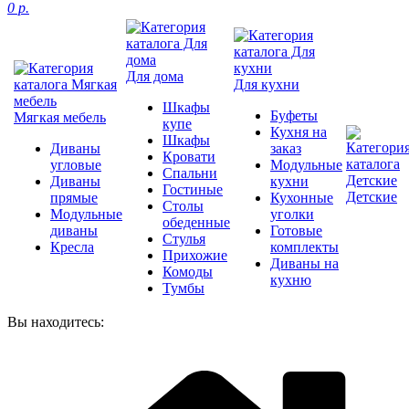
0 р.
Для дома
Для кухни
Шкафы
Буфеты
Мягкая мебель
купе
Кухня на
Шкафы
Диваны
заказ
Кровати
угловые
Модульные
Спальни
Диваны
кухни
Гостиные
Детские
прямые
Кухонные
Столы
Модульные
уголки
обеденные
диваны
Готовые
Стулья
Кресла
комплекты
Прихожие
Диваны на
Комоды
кухню
Тумбы
Вы находитесь: