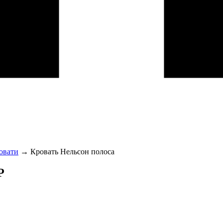
овати
→
Кровать Нельсон полоса
Р