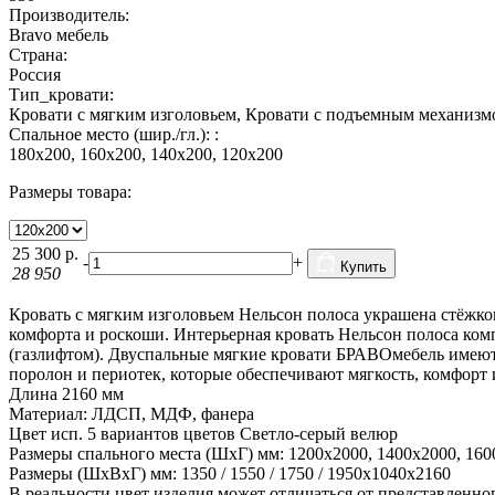
Производитель:
Bravo мебель
Страна:
Россия
Тип_кровати:
Кровати с мягким изголовьем, Кровати с подъемным механизм
Спальное место (шир./гл.): :
180х200, 160х200, 140х200, 120х200
Размеры товара:
25 300
р.
-
+
Купить
28 950
Кровать с мягким изголовьем Нельсон полоса украшена стёжког
комфорта и роскоши. Интерьерная кровать Нельсон полоса ко
(газлифтом). Двуспальные мягкие кровати БРАВОмебель имеют
поролон и периотек, которые обеспечивают мягкость, комфорт
Длина 2160 мм
Материал: ЛДСП, МДФ, фанера
Цвет исп. 5 вариантов цветов Светло-серый велюр
Размеры спального места (ШхГ) мм: 1200х2000, 1400х2000, 160
Размеры (ШхВхГ) мм: 1350 / 1550 / 1750 / 1950х1040х2160
В реальности цвет изделия может отличаться от представленно