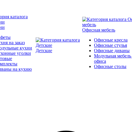
ни
Офисная мебель
уфеты
Офисные кресла
хня на заказ
Офисные стулья
одульные кухни
Детские
Офисные диваны
ухонные уголки
Модульная мебель
отовые
офиса
омплекты
Офисные столы
иваны на кухню