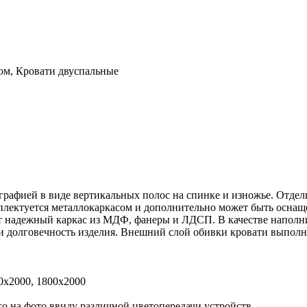
ом, Кровати двуспальные
рафией в виде вертикальных полос на спинке и изножье. Отделка
мплектуется металлокаркасом и дополнительно может быть осна
 надежный каркас из МДФ, фанеры и ЛДСП. В качестве наполнит
 и долговечность изделия. Внешний слой обивки кровати выполн
0х2000, 1800х2000
го на фото ввиду различной цветопередачи устройств