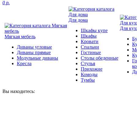
0 р.
Для дома
Для кух
Шкафы купе
Шкафы
Мягкая мебель
Б
Кровати
Ку
Диваны угловые
Спальни
М
Диваны прямые
Гостиные
К
Модульные диваны
Столы обеденные
Г
Кресла
Стулья
к
Прихожие
Д
Комоды
Тумбы
Вы находитесь: