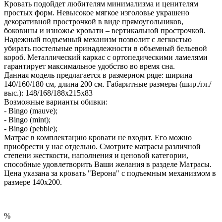
Кровать подойдет любителям минимализма и ценителям
простых форм. Невысокое мягкое изголовье украшено
декоративной прострочкой в виде прямоугольников,
боковины и изножье кровати – вертикальной прострочкой.
Надежный подъемный механизм позволит с легкостью
убирать постельные принадлежности в объемный бельевой
короб. Металлический каркас с ортопедическими ламелями
гарантирует максимальное удобство во время сна.
Данная модель предлагается в размерном ряде: ширина
140/160/180 см, длина 200 см. Габаритные размеры (шир./гл./
выс.): 148/168/188х215х83
Возможные варианты обивки:
- Bingo (mauve);
- Bingo (mint);
- Bingo (pebble);
Матрас в комплектацию кровати не входит. Его можно
приобрести у нас отдельно. Смотрите матрасы различной
степени жесткости, наполнения и ценовой категории,
способные удовлетворить Ваши желания в разделе Матрасы.
Цена указана за кровать "Верона" с подъемным механизмом в
размере 140х200.
%