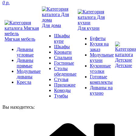
0 р.
Для дома
Для кухни
Шкафы
Буфеты
Мягкая мебель
купе
Кухня на
Шкафы
Диваны
заказ
Кровати
угловые
Модульные
Спальни
Диваны
кухни
Гостиные
Детские
прямые
Кухонные
Столы
Модульные
уголки
обеденные
диваны
Готовые
Стулья
Кресла
комплекты
Прихожие
Диваны на
Комоды
кухню
Тумбы
Вы находитесь: