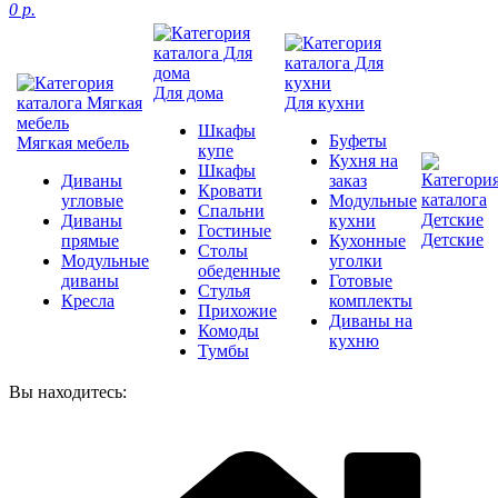
0 р.
Для дома
Для кухни
Шкафы
Буфеты
Мягкая мебель
купе
Кухня на
Шкафы
Диваны
заказ
Кровати
угловые
Модульные
Спальни
Диваны
кухни
Гостиные
Детские
прямые
Кухонные
Столы
Модульные
уголки
обеденные
диваны
Готовые
Стулья
Кресла
комплекты
Прихожие
Диваны на
Комоды
кухню
Тумбы
Вы находитесь: