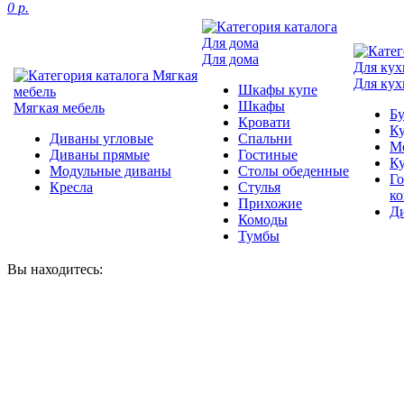
0 р.
Для дома
Для кух
Шкафы купе
Шкафы
Мягкая мебель
Б
Кровати
Ку
Диваны угловые
Спальни
М
Диваны прямые
Гостиные
К
Модульные диваны
Столы обеденные
Г
Кресла
Стулья
к
Прихожие
Д
Комоды
Тумбы
Вы находитесь: