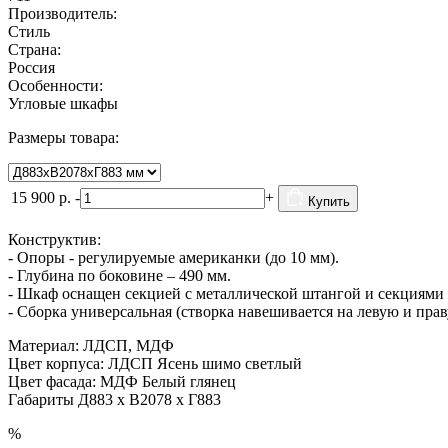
Производитель:
Стиль
Страна:
Россия
Особенности:
Угловые шкафы
Размеры товара:
15 900
р.
-
+
Купить
Конструктив:
- Опоры - регулируемые американки (до 10 мм).
- Глубина по боковине – 490 мм.
- Шкаф оснащен секцией с металлической штангой и секциями 
- Сборка универсальная (створка навешивается на левую и прав
Материал: ЛДСП, МДФ
Цвет корпуса: ЛДСП Ясень шимо светлый
Цвет фасада: МДФ Белый глянец
Габариты Д883 х В2078 х Г883
%