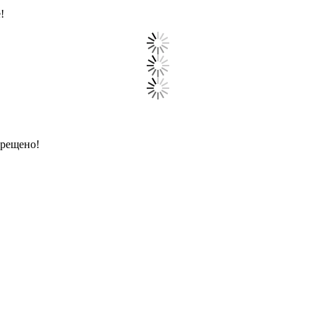
!
прещено!