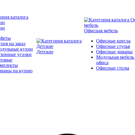
ни
Офисная мебель
уфеты
Офисные кресла
хня на заказ
Офисные стулья
одульные кухни
Детские
Офисные диваны
ухонные уголки
Модульная мебель
отовые
офиса
омплекты
Офисные столы
иваны на кухню