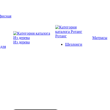
Ротанг
Матрасы
Из дерева
Шезлонги
 для