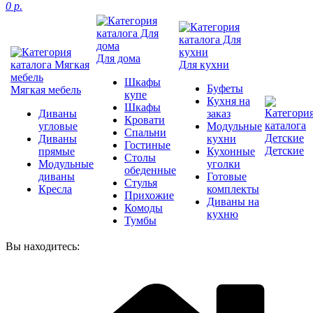
0 р.
Для дома
Для кухни
Шкафы
Буфеты
Мягкая мебель
купе
Кухня на
Шкафы
Диваны
заказ
Кровати
угловые
Модульные
Спальни
Диваны
кухни
Гостиные
Детские
прямые
Кухонные
Столы
Модульные
уголки
обеденные
диваны
Готовые
Стулья
Кресла
комплекты
Прихожие
Диваны на
Комоды
кухню
Тумбы
Вы находитесь: