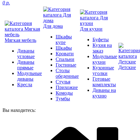
0 р.
Для дома
Для кухни
Шкафы
Буфеты
Мягкая мебель
купе
Кухня на
Шкафы
Диваны
заказ
Кровати
угловые
Модульные
Спальни
Диваны
кухни
Гостиные
Детские
прямые
Кухонные
Столы
Модульные
уголки
обеденные
диваны
Готовые
Стулья
Кресла
комплекты
Прихожие
Диваны на
Комоды
кухню
Тумбы
Вы находитесь: