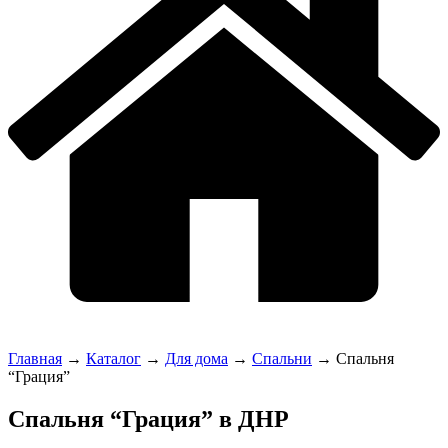
Главная
→
Каталог
→
Для дома
→
Спальни
→
Спальня
“Грация”
Спальня “Грация” в ДНР