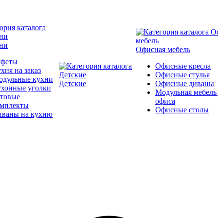
ни
Офисная мебель
уфеты
Офисные кресла
хня на заказ
Офисные стулья
одульные кухни
Детские
Офисные диваны
ухонные уголки
Модульная мебель
отовые
офиса
омплекты
Офисные столы
иваны на кухню