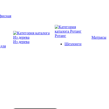
Ротанг
Матрасы
Из дерева
Шезлонги
 для