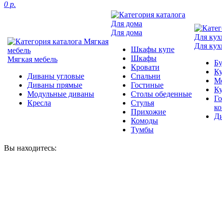
0 р.
Для дома
Для кух
Шкафы купе
Шкафы
Мягкая мебель
Б
Кровати
Ку
Диваны угловые
Спальни
М
Диваны прямые
Гостиные
К
Модульные диваны
Столы обеденные
Г
Кресла
Стулья
к
Прихожие
Д
Комоды
Тумбы
Вы находитесь: