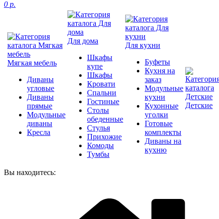
0 р.
Для дома
Для кухни
Шкафы
Буфеты
Мягкая мебель
купе
Кухня на
Шкафы
Диваны
заказ
Кровати
угловые
Модульные
Спальни
Диваны
кухни
Гостиные
Детские
прямые
Кухонные
Столы
Модульные
уголки
обеденные
диваны
Готовые
Стулья
Кресла
комплекты
Прихожие
Диваны на
Комоды
кухню
Тумбы
Вы находитесь: