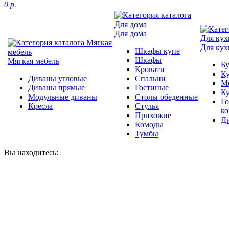
0 р.
Для дома
Для кух
Шкафы купе
Шкафы
Мягкая мебель
Б
Кровати
Ку
Диваны угловые
Спальни
М
Диваны прямые
Гостиные
К
Модульные диваны
Столы обеденные
Г
Кресла
Стулья
к
Прихожие
Д
Комоды
Тумбы
Вы находитесь: