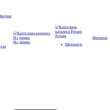
Ротанг
Матрасы
Из дерева
Шезлонги
 для