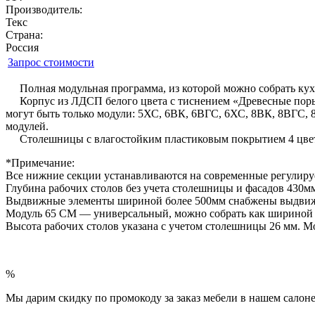
Производитель:
Текс
Страна:
Россия
Запрос стоимости
Полная модульная программа, из которой можно собрать кухн
Корпус из ЛДСП белого цвета с тиснением «Древесные поры
могут быть только модули: 5ХС, 6ВК, 6ВГС, 6ХС, 8ВК, 8ВГС, 8
модулей.
Столешницы с влагостойким пластиковым покрытием 4 цветов
*Примечание:
Все нижние секции устанавливаются на современные регулир
Глубина рабочих столов без учета столешницы и фасадов 430м
Выдвижные элементы шириной более 500мм снабжены выдви
Модуль 65 СМ — универсальный, можно собрать как шириной 6
Высота рабочих столов указана с учетом столешницы 26 мм. Мо
%
Мы дарим скидку по промокоду за заказ мебели в нашем салоне