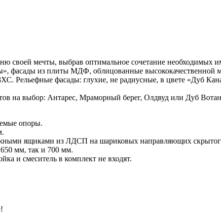
ю своей мечты, выбрав оптимальное сочетание необходимых им
», фасады из плиты МДФ, облицованные высококачественной м
ХС. Рельефные фасады: глухие, не радиусные, в цвете «Дуб Кан
 на выбор: Антарес, Мраморный берег, Олдвуд или Дуб Вотан,
уемые опоры.
м.
жными ящиками из ЛДСП на шариковых направляющих скрытог
50 мм, так и 700 мм.
йка и смеситель в комплект не входят.
!