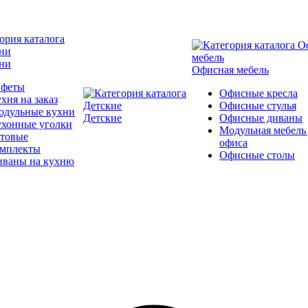
ни
Офисная мебель
уфеты
Офисные кресла
хня на заказ
Офисные стулья
одульные кухни
Детские
Офисные диваны
ухонные уголки
Модульная мебель
отовые
офиса
омплекты
Офисные столы
иваны на кухню