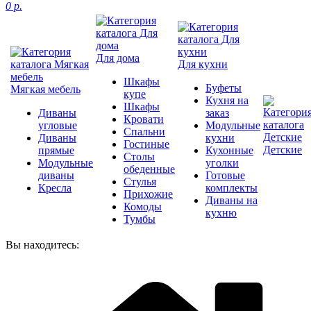
0 р.
Для дома
Для кухни
Шкафы
Буфеты
Мягкая мебель
купе
Кухня на
Шкафы
Диваны
заказ
Кровати
угловые
Модульные
Спальни
Диваны
кухни
Гостиные
Детские
прямые
Кухонные
Столы
Модульные
уголки
обеденные
диваны
Готовые
Стулья
Кресла
комплекты
Прихожие
Диваны на
Комоды
кухню
Тумбы
Вы находитесь: