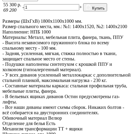
55 300
р.
-
+
Купить
69 200
Размеры (ШхГхВ) 1800х1100х1000 мм.
Размер спального места, мм.: №1: 1400х1520, №2: 1400х2100
Наполнение: НПБ 1000
Материалы: Металл, мебельная плита, фанера, ткань, ППУ
- Высота независимого пружинного блока по всему
спальному месту - 100 мм.
- Задняя, усиленная, мягкая, стяжка полностью в ткани,
защищает спальное место от стены.
- Подушки наполнены синтепухом с крошкой ППУ и
холконом (гипоалергенный материал).
- У всех диванов усиленный металлокаркас с дополнительной
стальной планкой, максимальная нагрузка - 230 кг.
- Составные материалы каркаса: стальная профильная труба,
мебельные плиты, фанера.
- В бельевых ящиках диванов Остин предусмотрены газ-
лифты.
- Все наши диваны имеют схемы сборок. Никаких болтов -
всё собирается на двусторонних соединителях.
Обивочный материал Велюр
Отделение для белья Есть
Механизм трансформации ТТ + ящики