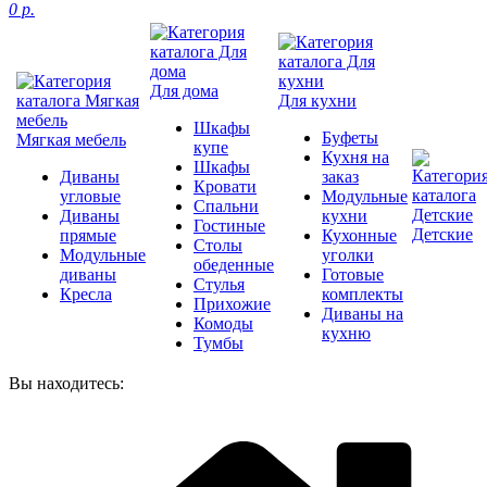
0 р.
Для дома
Для кухни
Шкафы
Буфеты
Мягкая мебель
купе
Кухня на
Шкафы
Диваны
заказ
Кровати
угловые
Модульные
Спальни
Диваны
кухни
Гостиные
Детские
прямые
Кухонные
Столы
Модульные
уголки
обеденные
диваны
Готовые
Стулья
Кресла
комплекты
Прихожие
Диваны на
Комоды
кухню
Тумбы
Вы находитесь: