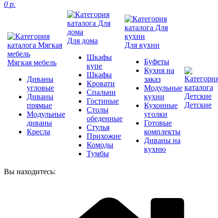
0 р.
Для дома
Для кухни
Шкафы
Буфеты
Мягкая мебель
купе
Кухня на
Шкафы
Диваны
заказ
Кровати
угловые
Модульные
Спальни
Диваны
кухни
Гостиные
Детские
прямые
Кухонные
Столы
Модульные
уголки
обеденные
диваны
Готовые
Стулья
Кресла
комплекты
Прихожие
Диваны на
Комоды
кухню
Тумбы
Вы находитесь: