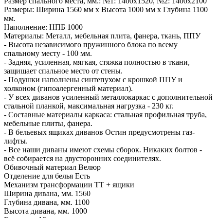
Размер спального места, мм.: №1: 1400х1520, №2: 1400х2100
Размеры: Ширина 1560 мм х Высота 1000 мм х Глубина 1100
мм.
Наполнение: НПБ 1000
Материалы: Металл, мебельная плита, фанера, ткань, ППУ
- Высота независимого пружинного блока по всему
спальному месту - 100 мм.
- Задняя, усиленная, мягкая, стяжка полностью в ткани,
защищает спальное место от стены.
- Подушки наполнены синтепухом с крошкой ППУ и
холконом (гипоалергенный материал).
- У всех диванов усиленный металлокаркас с дополнительной
стальной планкой, максимальная нагрузка - 230 кг.
- Составные материалы каркаса: стальная профильная труба,
мебельные плиты, фанера.
- В бельевых ящиках диванов Остин предусмотрены газ-
лифты.
- Все наши диваны имеют схемы сборок. Никаких болтов -
всё собирается на двусторонних соединителях.
Обивочный материал Велюр
Отделение для белья Есть
Механизм трансформации ТТ + ящики
Ширина дивана, мм. 1560
Глубина дивана, мм. 1100
Высота дивана, мм. 1000